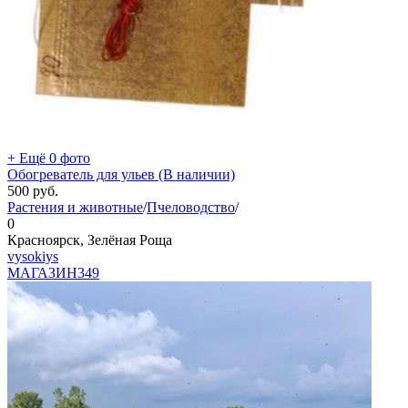
+ Ещё 0 фото
Обогреватель для ульев (В наличии)
500
руб.
Растения и животные
/
Пчеловодство
/
0
Красноярск, Зелёная Роща
vysokiys
МАГАЗИН
349