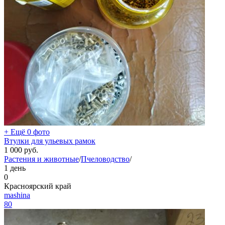
+ Ещё 0 фото
Втулки для ульевых рамок
1 000
руб.
Растения и животные
/
Пчеловодство
/
1 день
0
Красноярский край
mashina
80