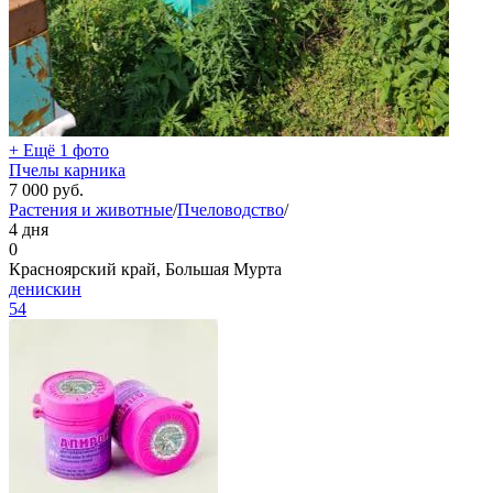
+ Ещё 1 фото
Пчелы карника
7 000
руб.
Растения и животные
/
Пчеловодство
/
4 дня
0
Красноярский край, Большая Мурта
денискин
54