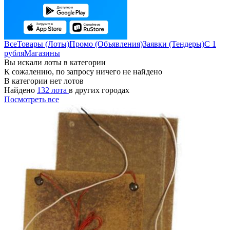
Все
Товары (Лоты)
Промо (Объявления)
Заявки (Тендеры)
С 1
рубля
Магазины
Вы искали лоты в категории
К сожалению, по запросу ничего не найдено
В категории нет лотов
Найдено
132 лота
в других городах
Посмотреть все