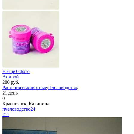
+ Ещё 0 фото
Апирой
280
руб.
Растения и животные
/
Пчеловодство
/
21 день
0
Красноярск, Калинина
пчеловодство24
211