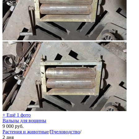
+ Ещё 1 фото
Вальцы для вощины
9 000
руб.
Растения и животные
/
Пчеловодство
/
2 дня