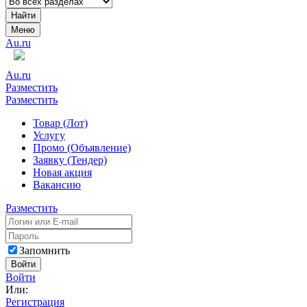
Найти
Меню
Au.ru
Au.ru
Разместить
Разместить
Товар (Лот)
Услугу
Промо (Объявление)
Заявку (Тендер)
Новая акция
Вакансию
Разместить
Запомнить
Войти
Войти
Или:
Регистрация