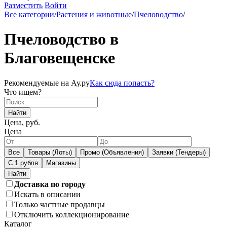
Разместить
Войти
Все категории
/
Растения и животные
/
Пчеловодство
/
Пчеловодство в
Благовещенске
Рекомендуемые на Ау.ру
Как сюда попасть?
Что ищем?
Найти
Цена, руб.
Цена
Все
Товары (Лоты)
Промо (Объявления)
Заявки (Тендеры)
С 1 рубля
Магазины
Доставка по городу
Искать в описании
Только частные продавцы
Отключить коллекционирование
Каталог