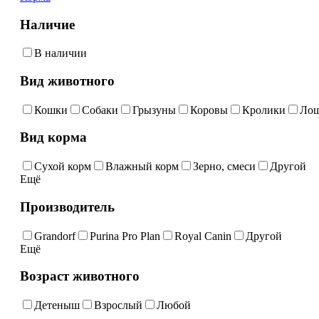
Наличие
В наличии
Вид животного
Кошки
Собаки
Грызуны
Коровы
Кролики
Ло
Вид корма
Сухой корм
Влажный корм
Зерно, смеси
Другой
Ещё
Производитель
Grandorf
Purina Pro Plan
Royal Canin
Другой
Ещё
Возраст животного
Детеныш
Взрослый
Любой