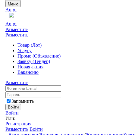
Меню
Au.ru
Au.ru
Разместить
Разместить
Товар (Лот)
Услугу
Промо (Объявление)
Заявку (Тендер)
Новая акция
Вакансию
Разместить
Запомнить
Войти
Войти
Или:
Регистрация
Разместить
Войти
Все категории
/
Растения и животные
/
Животные и уход
/
Корм