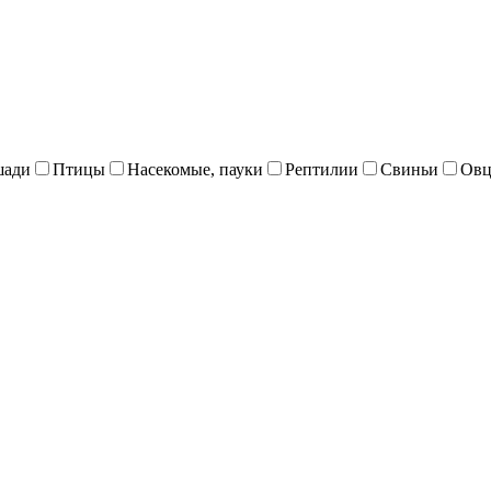
шади
Птицы
Насекомые, пауки
Рептилии
Свиньи
Овц