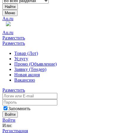
Найти
Меню
Au.ru
Au.ru
Разместить
Разместить
Товар (Лот)
Услугу
Промо (Объявление)
Заявку (Тендер)
Новая акция
Вакансию
Разместить
Запомнить
Войти
Войти
Или:
Регистрация