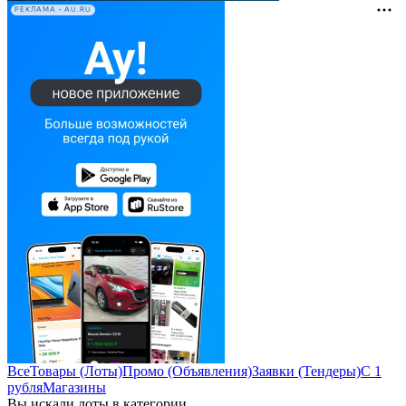
РЕКЛАМА • AU.RU
Все
Товары (Лоты)
Промо (Объявления)
Заявки (Тендеры)
С 1
рубля
Магазины
Вы искали лоты в категории