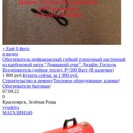
+ Ещё 0 фото
и видео
Обогреватель инфракрасный гибкий пленочный настенный
из карбоновой нити "Домашний очаг" Дизайн: Господь
Вседержитель (доброе тепло). P=500 Ватт (В наличии)
1 800
руб.
Купить сейчас за
1 900
руб.
Строительство и ремонт
/
Тепловое оборудование, климат
/
Обогреватели бытовые
/
07:09:22
0
Красноярск, Зелёная Роща
vysokiys
МАГАЗИН
349