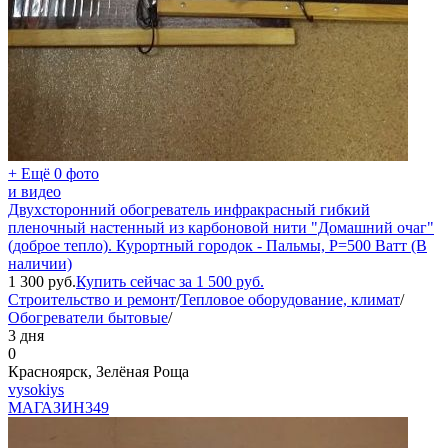
+ Ещё 0 фото
и видео
Двухсторонний обогреватель инфракрасный гибкий
пленочный настенный из карбоновой нити "Домашний очаг"
(доброе тепло). Курортный городок - Пальмы, P=500 Ватт (В
наличии)
1 300
руб.
Купить сейчас за
1 500
руб.
Строительство и ремонт
/
Тепловое оборудование, климат
/
Обогреватели бытовые
/
3 дня
0
Красноярск, Зелёная Роща
vysokiys
МАГАЗИН
349