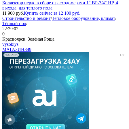
Коллектор нерж. в сборе с расходомерами 1" ВР-3/4" НР, 4
выхода, для теплого пола
11 900
руб.
Купить сейчас за
12 100
руб.
Строительство и ремонт
/
Тепловое оборудование, климат
/
Тёплый пол
/
22:29:02
0
Красноярск, Зелёная Роща
vysokiys
МАГАЗИН
349
РЕКЛАМА