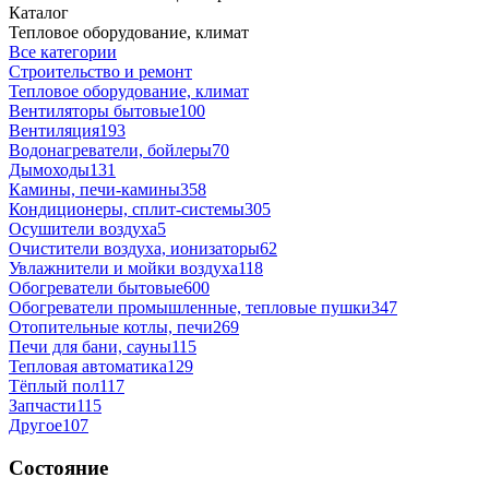
Каталог
Тепловое оборудование, климат
Все категории
Строительство и ремонт
Тепловое оборудование, климат
Вентиляторы бытовые
100
Вентиляция
193
Водонагреватели, бойлеры
70
Дымоходы
131
Камины, печи-камины
358
Кондиционеры, сплит-системы
305
Осушители воздуха
5
Очистители воздуха, ионизаторы
62
Увлажнители и мойки воздуха
118
Обогреватели бытовые
600
Обогреватели промышленные, тепловые пушки
347
Отопительные котлы, печи
269
Печи для бани, сауны
115
Тепловая автоматика
129
Тёплый пол
117
Запчасти
115
Другое
107
Состояние