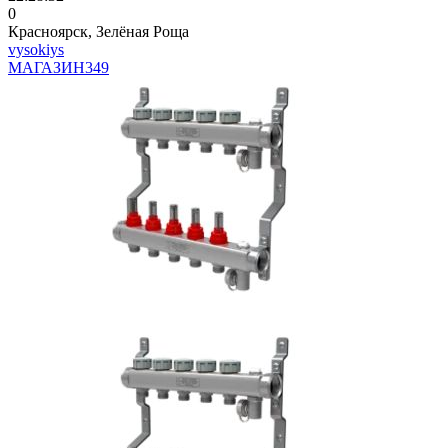
0
Красноярск, Зелёная Роща
vysokiys
МАГАЗИН
349