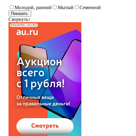
Молодой, ранний
Мытый
Семенной
Свернуть
↑
РЕКЛАМА • AU.RU