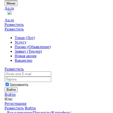
Меню
Au.ru
Au.ru
Разместить
Разместить
Товар (Лот)
Услугу
Промо (Объявление)
Заявку (Тендер)
Новая акция
Вакансию
Разместить
Запомнить
Войти
Войти
Или:
Регистрация
Разместить
Войти
Все категории
/
Продукты
/
Картофель
/