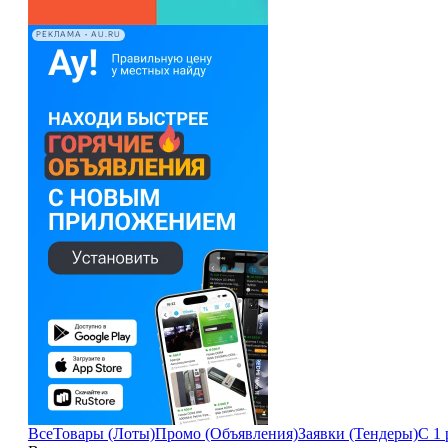
РЕКЛАМА • AU.RU
Все
Товары (Лоты)
Промо (Объявления)
Заявки (Тендеры)
С 1 