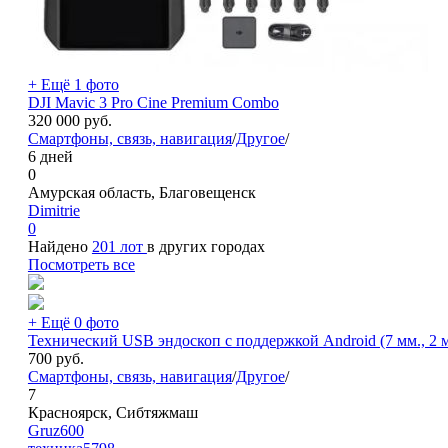
+ Ещё 1 фото
DJI Mavic 3 Pro Cine Premium Combo
320 000
руб.
Смартфоны, связь, навигация
/
Другое
/
6 дней
0
Амурская область, Благовещенск
Dimitrie
0
Найдено
201 лот
в других городах
Посмотреть все
+ Ещё 0 фото
Технический USB эндоскоп с поддержкой Android (7 мм., 2 
700
руб.
Смартфоны, связь, навигация
/
Другое
/
7
Красноярск, Сибтяжмаш
Gruz600