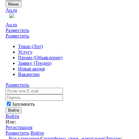
Меню
Au.ru
Au.ru
Разместить
Разместить
Товар (Лот)
Услугу
Промо (Объявление)
Заявку (Тендер)
Новая акция
Вакансию
Разместить
Запомнить
Войти
Войти
Или:
Регистрация
Разместить
Войти
Все категории
/
Смартфоны, связь, навигация
/
Другое
/