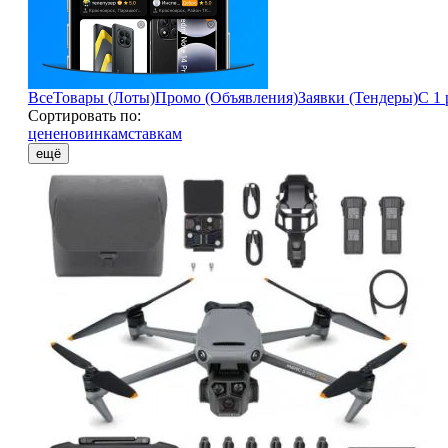
Все
Товары (Лоты)
Промо (Объявления)
Заявки (Тендеры)
С 1 
Сортировать по:
цене
новинкам
ставкам
ещё