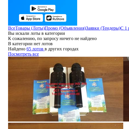
Все
Товары (Лоты)
Промо (Объявления)
Заявки (Тендеры)
С 1 
Вы искали лоты в категории
К сожалению, по запросу ничего не найдено
В категории нет лотов
Найдено
65 лотов
в других городах
Посмотреть все