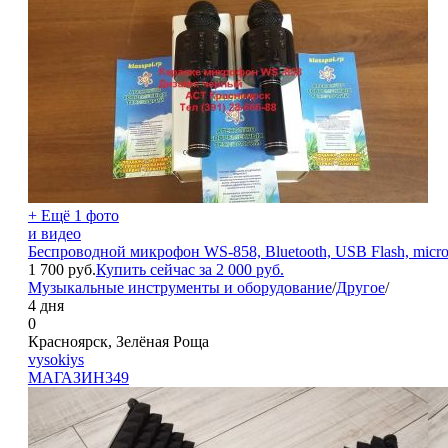
+ Ещё 1 фото
и видео
Беспроводной микрофон WS-858, Bluetooth, USB Flash, micr
1 700
руб.
Купить сейчас за
2 000
руб.
Музыкальные инструменты и оборудование
/
Другое
/
4 дня
0
Красноярск, Зелёная Роща
vysokiys
МАГАЗИН
349