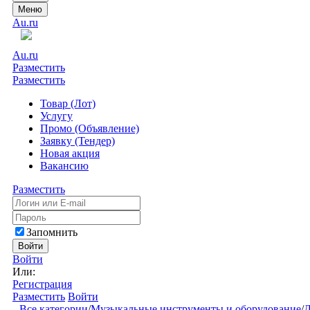
Меню
Au.ru
Au.ru
Разместить
Разместить
Товар (Лот)
Услугу
Промо (Объявление)
Заявку (Тендер)
Новая акция
Вакансию
Разместить
Запомнить
Войти
Войти
Или:
Регистрация
Разместить
Войти
Все категории
/
Музыкальные инструменты и оборудование
/
Д