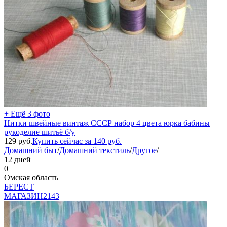
+ Ещё 3 фото
Нитки швейные винтаж СССР набор 4 цвета юрка бабины
рукоделие шитьё б/у
129
руб.
Купить сейчас за
140
руб.
Домашний быт
/
Домашний текстиль
/
Другое
/
12 дней
0
Омская область
БEPECT
МАГАЗИН
2143