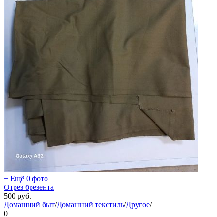
+ Ещё 0 фото
Отрез брезента
500
руб.
Домашний быт
/
Домашний текстиль
/
Другое
/
0