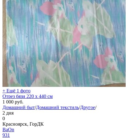
+ Ещё 1 фото
Отрез бязи 220 х 440 см
1 000
руб.
Домашний быт
/
Домашний текстиль
/
Другое
/
2 дня
0
Красноярск, ГорДК
BaOn
931