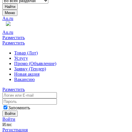
Найти
Меню
Au.ru
Au.ru
Разместить
Разместить
Товар (Лот)
Услугу
Промо (Объявление)
Заявку (Тендер)
Новая акция
Вакансию
Разместить
Запомнить
Войти
Войти
Или:
Регистрация