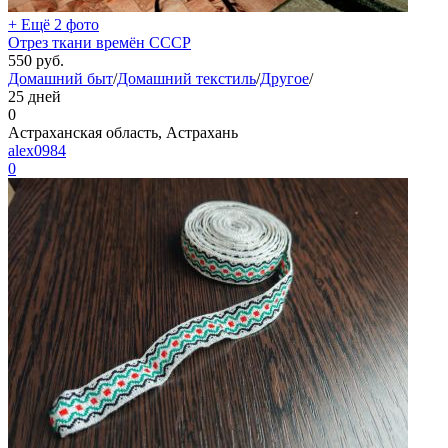
+ Ещё 2 фото
Отрез ткани времён СССР
550
руб.
Домашний быт
/
Домашний текстиль
/
Другое
/
25 дней
0
Астраханская область, Астрахань
alex0984
0