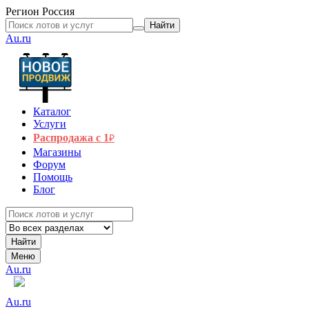
Регион
Россия
Найти
Au.ru
Каталог
Услуги
Распродажа с 1
₽
Магазины
Форум
Помощь
Блог
Найти
Меню
Au.ru
Au.ru