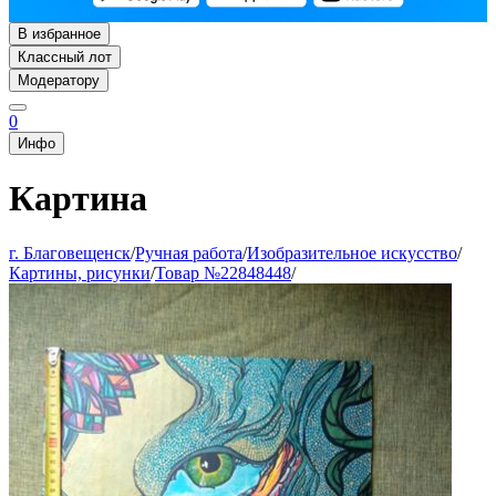
В избранное
Классный лот
Модератору
0
Инфо
Картина
г. Благовещенск
/
Ручная работа
/
Изобразительное искусство
/
Картины, рисунки
/
Товар №22848448
/