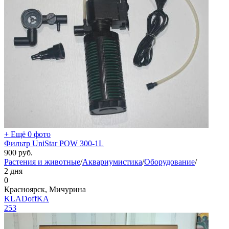
+ Ещё 0 фото
Фильтр UniStar POW 300-1L
900
руб.
Растения и животные
/
Аквариумистика
/
Оборудование
/
2 дня
0
Красноярск, Мичурина
KLADoffKA
253