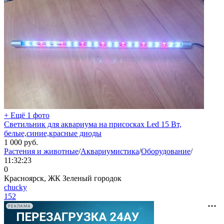
+ Ещё 1 фото
Светильник для аквариума на присосках Led 15 Вт,
белые,синие,красные диоды
1 000
руб.
Растения и животные
/
Аквариумистика
/
Оборудование
/
11:32:23
0
Красноярск, ЖК Зеленый городок
chucky
152
РЕКЛАМА