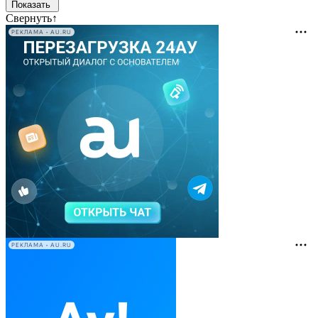
Свернуть
↑
РЕКЛАМА • AU.RU
РЕКЛАМА • AU.RU