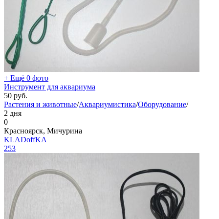
+ Ещё 0 фото
Инструмент для аквариума
50
руб.
Растения и животные
/
Аквариумистика
/
Оборудование
/
2 дня
0
Красноярск, Мичурина
KLADoffKA
253