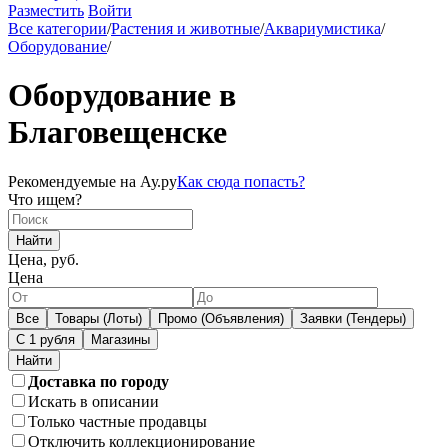
Разместить
Войти
Все категории
/
Растения и животные
/
Аквариумистика
/
Оборудование
/
Оборудование в
Благовещенске
Рекомендуемые на Ау.ру
Как сюда попасть?
Что ищем?
Найти
Цена, руб.
Цена
Все
Товары (Лоты)
Промо (Объявления)
Заявки (Тендеры)
С 1 рубля
Магазины
Доставка по городу
Искать в описании
Только частные продавцы
Отключить коллекционирование