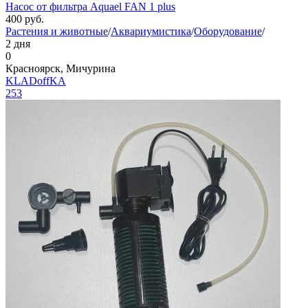
Насос от фильтра Aquael FAN 1 plus
400
руб.
Растения и животные
/
Аквариумистика
/
Оборудование
/
2 дня
0
Красноярск, Мичурина
KLADoffKA
253