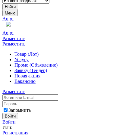
Найти
Меню
Au.ru
Au.ru
Разместить
Разместить
Товар (Лот)
Услугу
Промо (Объявление)
Заявку (Тендер)
Новая акция
Вакансию
Разместить
Запомнить
Войти
Войти
Или:
Регистрация