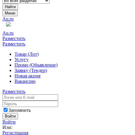
Найти
Меню
Au.ru
Au.ru
Разместить
Разместить
Товар (Лот)
Услугу
Промо (Объявление)
Заявку (Тендер)
Новая акция
Вакансию
Разместить
Запомнить
Войти
Войти
Или:
Регистрация