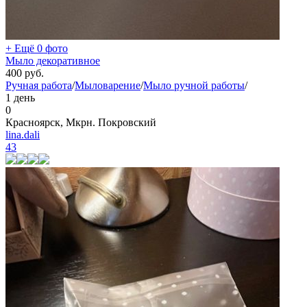
+ Ещё 0 фото
Мыло декоративное
400
руб.
Ручная работа
/
Мыловарение
/
Мыло ручной работы
/
1 день
0
Красноярск, Мкрн. Покровский
lina.dali
43