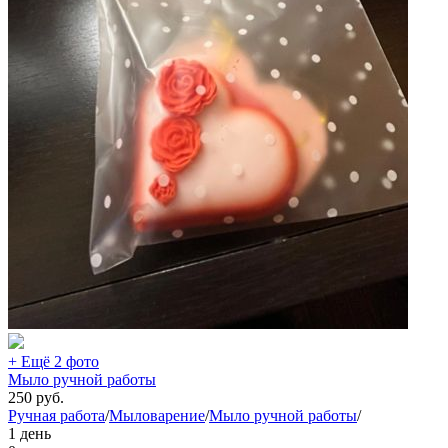
+ Ещё 2 фото
Мыло ручной работы
250
руб.
Ручная работа
/
Мыловарение
/
Мыло ручной работы
/
1 день