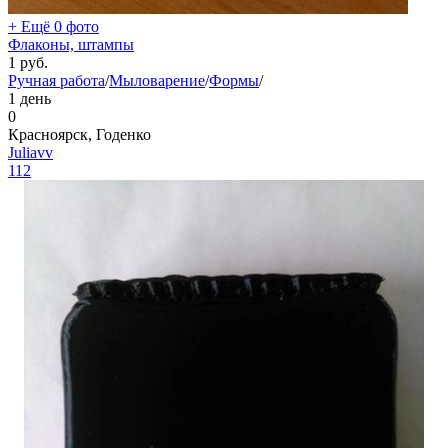
+ Ещё 0 фото
Флаконы, штампы
1
руб.
Ручная работа
/
Мыловарение
/
Формы
/
1 день
0
Красноярск, Годенко
Juliavv
112