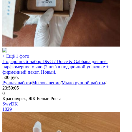
+ Ещё 1 фото
Подарочный набор D&G / Dolce & Gabbana для неё:
парфюмерное мыло (2 шт.) в подарочной упаковке +
фирменный пакет. Новый.
500
руб.
Ручная работа
/
Мыловарение
/
Мыло ручной работы
/
23:59:05
0
Красноярск, ЖК Белые Росы
SwyDK
1029