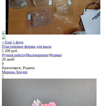
+ Ещё 1 фото
Пластиковые формы для мыла
1 200
руб.
Ручная работа
/
Мыловарение
/
Формы
/
20 дней
0
Красноярск, Родина
Марина Лендер
7