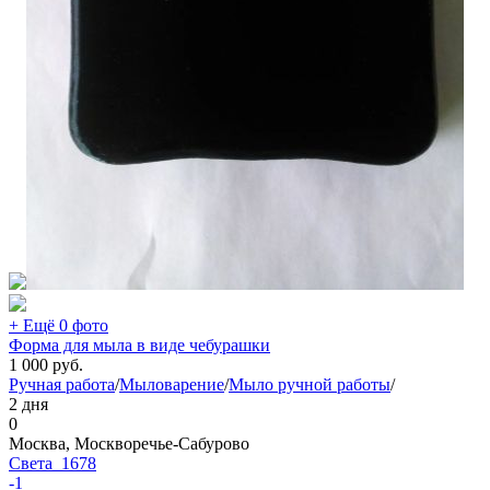
+ Ещё 0 фото
Форма для мыла в виде чебурашки
1 000
руб.
Ручная работа
/
Мыловарение
/
Мыло ручной работы
/
2 дня
0
Москва, Москворечье-Сабурово
Света_1678
-1