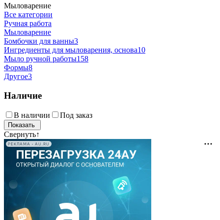
Мыловарение
Все категории
Ручная работа
Мыловарение
Бомбочки для ванны
3
Ингредиенты для мыловарения, основа
10
Мыло ручной работы
158
Формы
8
Другое
3
Наличие
В наличии
Под заказ
Свернуть
↑
РЕКЛАМА • AU.RU