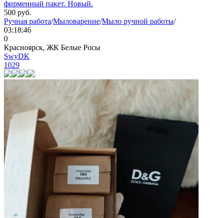
фирменный пакет. Новый.
500
руб.
Ручная работа
/
Мыловарение
/
Мыло ручной работы
/
03:18:46
0
Красноярск, ЖК Белые Росы
SwyDK
1029