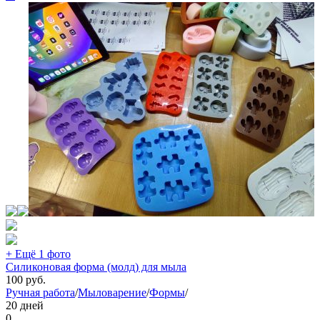
+ Ещё 1 фото
Силиконовая форма (молд) для мыла
100
руб.
Ручная работа
/
Мыловарение
/
Формы
/
20 дней
0