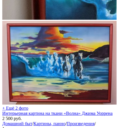
+ Ещё 2 фото
Интерьерная картина на ткани «Волна» Джима Уоррена
2 500
руб.
Домашний быт
/
Картины, панно
/
Произведения
/