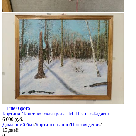
+ Ещё 0 фото
Картина "Каштаковская тропа" М. Пьяных-Бадягин
6 000
руб.
Домашний быт
/
Картины, панно
/
Произведения
/
15 дней
0