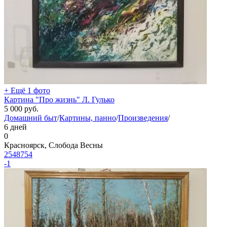
+ Ещё 1 фото
Картина "Про жизнь" Л. Гулько
5 000
руб.
Домашний быт
/
Картины, панно
/
Произведения
/
6 дней
0
Красноярск, Слобода Весны
2548754
-1