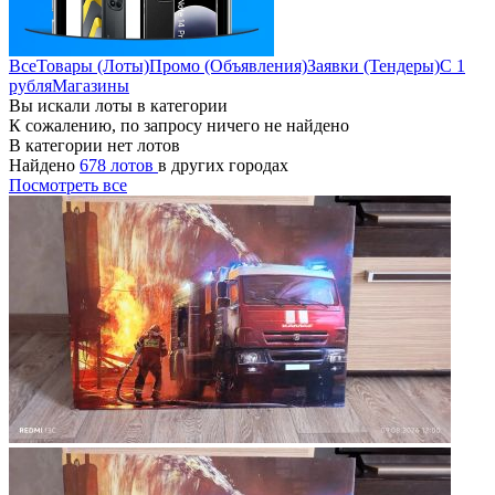
Все
Товары (Лоты)
Промо (Объявления)
Заявки (Тендеры)
С 1
рубля
Магазины
Вы искали лоты в категории
К сожалению, по запросу ничего не найдено
В категории нет лотов
Найдено
678 лотов
в других городах
Посмотреть все