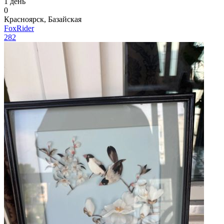
1 день
0
Красноярск, Базайская
FoxRider
282