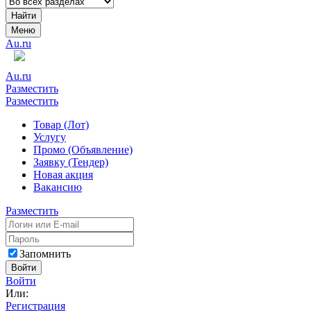
Найти
Меню
Au.ru
Au.ru
Разместить
Разместить
Товар (Лот)
Услугу
Промо (Объявление)
Заявку (Тендер)
Новая акция
Вакансию
Разместить
Запомнить
Войти
Войти
Или:
Регистрация