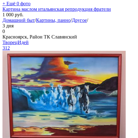
+ Ещё 0 фото
Картина маслом итальянская репродукция фратели
1 000
руб.
Домашний быт
/
Картины, панно
/
Другое
/
3 дня
0
Красноярск, Район ТК Славянский
ТворецИдей
312