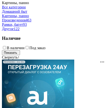
Картины, панно
Все категории
Домашний быт
Картины, панно
Произведения
463
Рамки, багет
93
Другое
122
Наличие
В наличии
Под заказ
Свернуть
↑
РЕКЛАМА • AU.RU