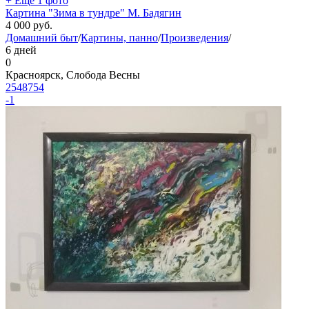
+ Ещё 1 фото
Картина "Зима в тундре" М. Бадягин
4 000
руб.
Домашний быт
/
Картины, панно
/
Произведения
/
6 дней
0
Красноярск, Слобода Весны
2548754
-1