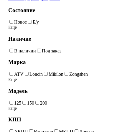
Состояние
Новое
Б/у
Ещё
Наличие
В наличии
Под заказ
Марка
ATV
Loncin
Mikilon
Zongshen
Ещё
Модель
125
150
200
Ещё
КПП
АКПП
Вариатор
МКПП
Другое