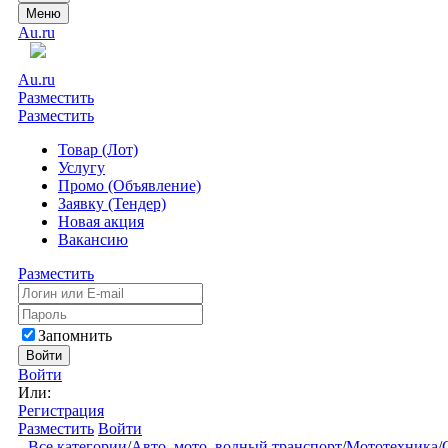
Меню
Au.ru
Au.ru
Разместить
Разместить
Товар (Лот)
Услугу
Промо (Объявление)
Заявку (Тендер)
Новая акция
Вакансию
Разместить
Запомнить
Войти
Войти
Или:
Регистрация
Разместить
Войти
Все категории
/
Авто, мото, водный транспорт
/
Мототехника
/