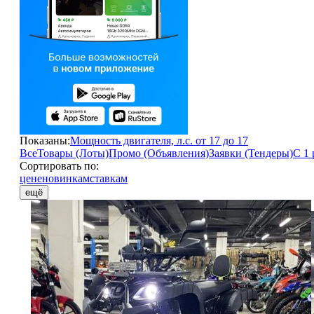
Показаны:
Мощность двигателя, л.с. от 17 до 17
Все
Товары (Лоты)
Промо (Объявления)
Заявки (Тендеры)
С 1 
Сортировать по:
цене
новинкам
ставкам
ещё