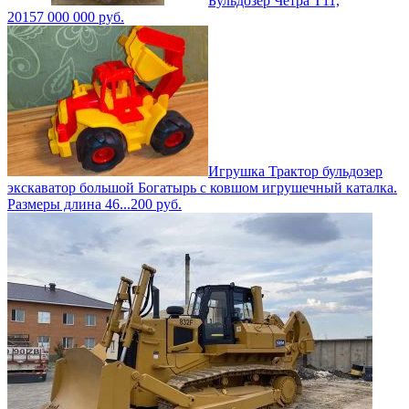
Бульдозер Четра Т11,
2015
7 000 000
руб.
Игрушка Трактор бульдозер
экскаватор большой Богатырь с ковшом игрушечный каталка.
Размеры длина 46...
200
руб.