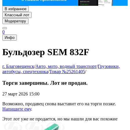
В избранное
Классный лот
Модератору
0
Инфо
Бульдозер SEM 832F
г. Благовещенск
/
Авто, мото, водный транспорт
/
Грузовики,
автобусы, спецтехника
/
Товар №25261405
/
Торги завершены. Лот не продан.
27 март 2026 15:00
Возможно, продавец снова выставит его на торги позже.
Напишите ему
.
Этот лот уже не продается, но мы нашли для вас похожие