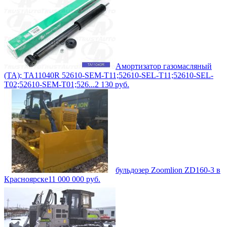
Амортизатор газомасляный
(TA); TA11040R 52610-SEM-T11;52610-SEL-T11;52610-SEL-
T02;52610-SEM-T01;526...
2 130
руб.
бульдозер Zoomlion ZD160-3 в
Красноярске
11 000 000
руб.