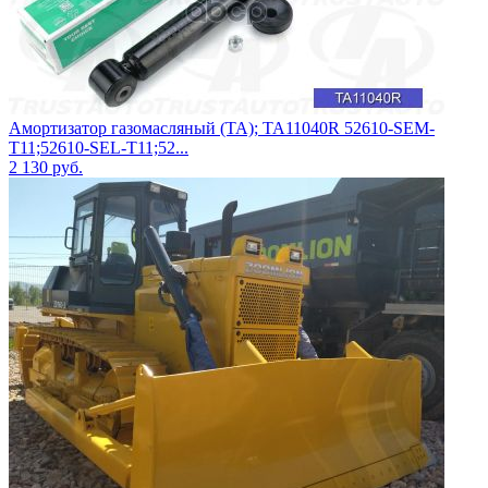
Амортизатор газомасляный (TA); TA11040R 52610-SEM-
T11;52610-SEL-T11;52...
2 130
руб.